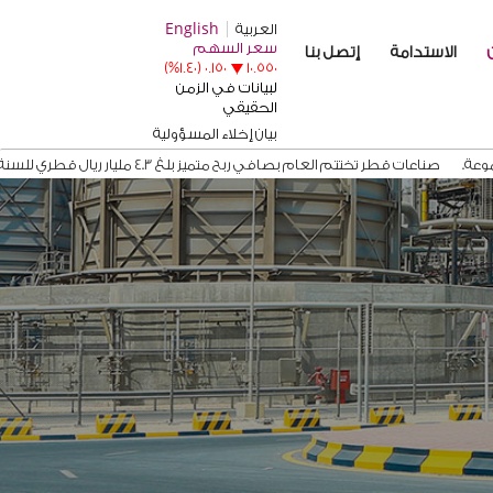
العربية
English
الاستدامة
إتصل بنا
بيان إخلاء المسؤولية
صناعات قطر تختتم العام بصافي ربح متميز بلغ 4.3 مليار ريال قطري للسنة المالية المنتهية في 31 ديسمبر 2025.
 الأجل مع كارجيل إنترناشيونال
قطر للبتروكيماويات تدشن أول شحنة إثيلين من مشروع التوسعة 