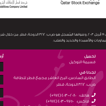
تأسست صناعات قطر، وهي شركة مساهمة قطرية، في 19 أبريل 2003. وعنوانها المُسجل هو 
ماويات والأسمدة والحديد والصلب.
تحميل
أرس
قسيمة التوكيل
تجدنا في
الطابق السادس، البرج العاشر مجمع قطر للطاقة
ص.ب. ٣٢١٢ الدوحة، قطر
هاتف:
(+974) 4013-2080
فاكس:
(+974) 4013-9750